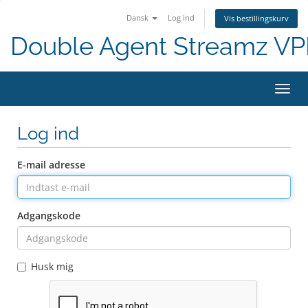
Dansk
Log ind
Vis bestillingskurv
Double Agent Streamz V
Skift
navig
Log ind
E-mail adresse
Adgangskode
Husk mig