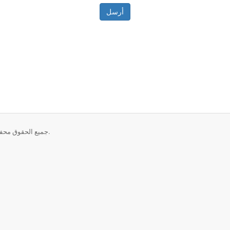
أرسل
حقوق الطبع والنشر © 2026 Double Agent Streamz VPN. جميع الحقوق محفوظة.